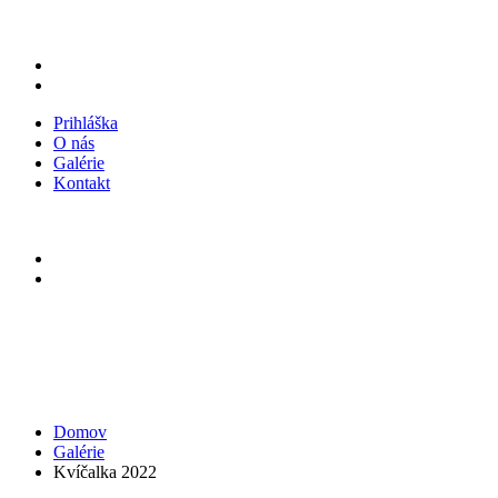
Prihláška
O nás
Galérie
Kontakt
Domov
Galérie
Kvíčalka 2022